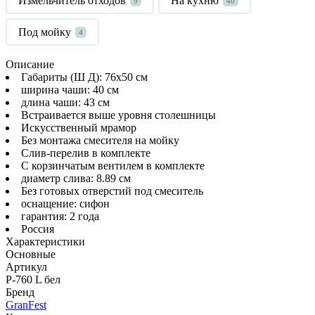
Измельчитель отходов
На кухню
9
40
Под мойку
4
Описание
Габариты (Ш Д): 76x50 см
ширина чаши: 40 см
длина чаши: 43 см
Встраивается выше уровня столешницы
Искусственный мрамор
Без монтажа смесителя на мойку
Слив-перелив в комплекте
С корзинчатым вентилем в комплекте
диаметр слива: 8.89 см
Без готовых отверстий под смеситель
оснащение: сифон
гарантия: 2 года
Россия
Характеристики
Основные
Артикул
P-760 L бел
Бренд
GranFest