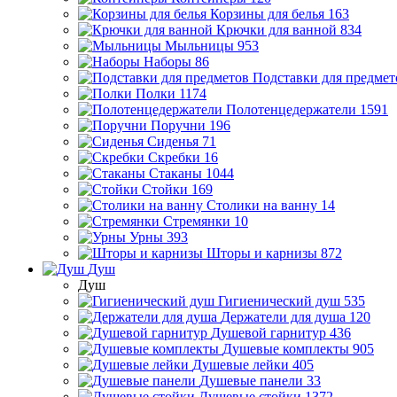
Корзины для белья
163
Крючки для ванной
834
Мыльницы
953
Наборы
86
Подставки для предмет
Полки
1174
Полотенцедержатели
1591
Поручни
196
Сиденья
71
Скребки
16
Стаканы
1044
Стойки
169
Столики на ванну
14
Стремянки
10
Урны
393
Шторы и карнизы
872
Душ
Душ
Гигиенический душ
535
Держатели для душа
120
Душевой гарнитур
436
Душевые комплекты
905
Душевые лейки
405
Душевые панели
33
Душевые стойки
1372