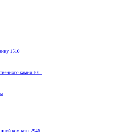
анну
1510
твенного камня
1011
ты
анной комнаты
2946