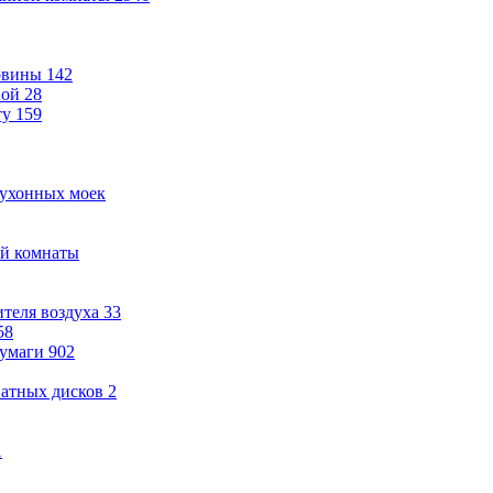
овины
142
ной
28
ту
159
кухонных моек
ой комнаты
теля воздуха
33
58
бумаги
902
ватных дисков
2
1